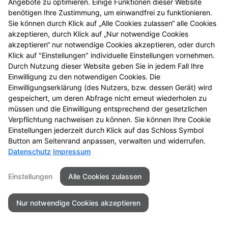
Angebote zu optimieren. Einige Funktionen dieser Website
entdecken Sie neue
benötigen Ihre Zustimmung, um einwandfrei zu funktionieren.
Aktionsprodukte und
Sie können durch Klick auf „Alle Cookies zulassen“ alle Cookies
das nächste
akzeptieren, durch Klick auf „Nur notwendige Cookies
Gewinnspiel.
akzeptieren“ nur notwendige Cookies akzeptieren, oder durch
Klick auf "Einstellungen" individuelle Einstellungen vornehmen.
Durch Nutzung dieser Website geben Sie in jedem Fall Ihre
Einwilligung zu den notwendigen Cookies. Die
Einwilligungserklärung (des Nutzers, bzw. dessen Gerät) wird
gespeichert, um deren Abfrage nicht erneut wiederholen zu
Seitenübersicht
Kontakt
Impressum
müssen und die Einwilligung entsprechend der gesetzlichen
Datenschutz
Barrierefreiheit
Verpflichtung nachweisen zu können. Sie können Ihre Cookie
Einstellungen jederzeit durch Klick auf das Schloss Symbol
© 2026 Merkur-Apotheke oHG
Button am Seitenrand anpassen, verwalten und widerrufen.
Datenschutz
Impressum
Einstellungen
Alle Cookies zulassen
Nur notwendige Cookies akzeptieren