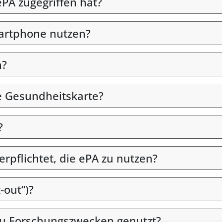
PA zugegriffen hat?
martphone nutzen?
n?
e Gesundheitskarte?
?
verpflichtet, die ePA zu nutzen?
-out“)?
u Forschungszwecken genutzt?